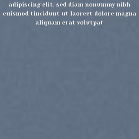
adipiscing elit, sed diam nonummy nibh
euismod tincidunt ut laoreet dolore magna
aliquam erat volutpat