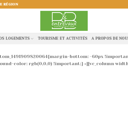
E RÉGION
OS LOGEMENTS
TOURISME ET ACTIVITÉS
A PROPOS DE NOU
_custom_1491909820064{margin-bottom: -60px !importa
und-color: rgb(0,0,0) !important;} »][vc_column width