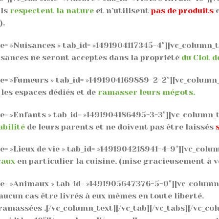
ils
respectent la nature
et n’utilisent
pas de produits
c
).
tle= »Nuisances » tab_id= »1491904117345-4″][vc_column_t
sances ne seront acceptés dans la propriété
du Clot d
tle= »Fumeurs » tab_id= »1491904169889-2-2″][vc_column
les espaces dédiés et de
ramasser leurs mégots.
tle= »Enfants » tab_id= »1491904186495-3-3″][vc_column_
abilité
de leurs parents et ne doivent pas être laissés
le= »Lieux de vie » tab_id= »1491904218941-4-9″][vc_colu
caux
en particulier la cuisine. (mise gracieusement à v
tle= »Animaux » tab_id= »1491905647376-5-0″][vc_column
 aucun cas être livrés à eux mêmes en toute liberté.
ramassées .[/vc_column_text][/vc_tab][/vc_tabs][/vc_co