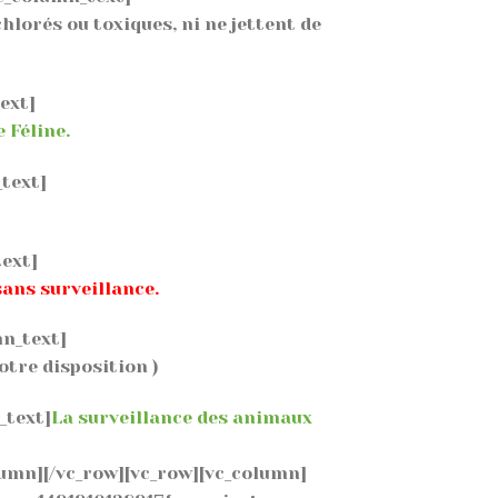
hlorés ou toxiques, ni ne jettent de
ext]
e Féline.
_text]
text]
sans surveillance.
mn_text]
otre disposition )
_text]
La surveillance des animaux
lumn][/vc_row][vc_row][vc_column]