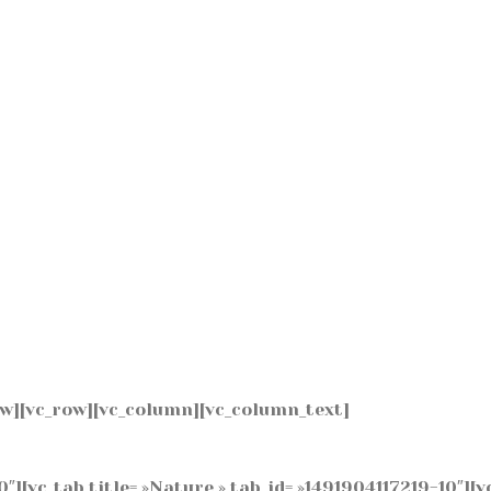
ow][vc_row][vc_column][vc_column_text]
0″][vc_tab title= »Nature » tab_id= »1491904117219-10″][