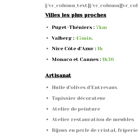
[/vc_column_text][/vc_column][vc_co
Villes les plus proches
Puget-Théniers :
7km
Valberg :
45min.
Nice Côte d’Azur :
1h
Monaco et Cannes :
1h30
Artisanat
Huile d’olives d’Entrevaux
Tapissier décorateur
Atelier de peinture
Atelier restauration de meubles
Bijoux en perle de cristal, friperie