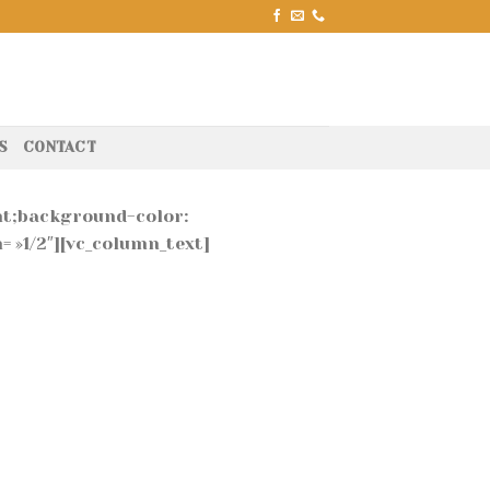
S
CONTACT
nt;background-color:
= »1/2″][vc_column_text]