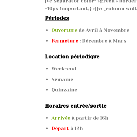
[vc_separator color= »green » borde
-10px !important;} »][vc_column widt
Périodes
Ouverture
de Avril à Novembre
Fermeture
: Décembre à Mars
Location périodique
Week-end
Semaine
Quinzaine
Horaires entrée/sortie
Arrivée
à partir de 16h
Départ
à 12h