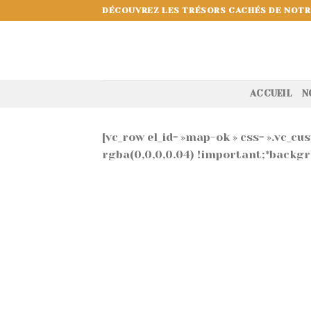
Skip
DÉCOUVREZ LES TRÉSORS CACHÉS DE NOTR
to
content
ACCUEIL
N
[vc_row el_id= »map-ok » css= ».vc
rgba(0,0,0,0.04) !important;*backgro