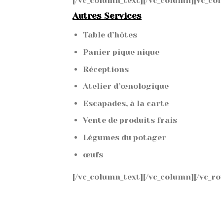
[/vc_column_text][/vc_column][vc_co
Autres Services
Table d’hôtes
Panier pique nique
Réceptions
Atelier d’œnologique
Escapades, à la carte
Vente de produits frais
Légumes du potager
œufs
[/vc_column_text][/vc_column][/vc_ro