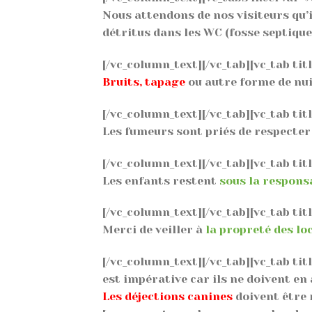
Nous attendons de nos visiteurs qu’
détritus dans les WC (fosse septique
[/vc_column_text][/vc_tab][vc_tab ti
Bruits, tapage
ou autre forme de nui
[/vc_column_text][/vc_tab][vc_tab ti
Les fumeurs sont priés de respecter 
[/vc_column_text][/vc_tab][vc_tab ti
Les enfants restent
sous la respons
[/vc_column_text][/vc_tab][vc_tab tit
Merci de veiller à
la propreté des lo
[/vc_column_text][/vc_tab][vc_tab ti
est impérative car ils ne doivent en
Les déjections canines
doivent être 