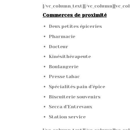
[/vc_column_text][/vc_column][vc_co
Commerces de proximité
Deux petites épiceries
Pharmacie
Docteur
Kinésithérapeute
Boulangerie
Presse tabac
Spécialités pain d’épice
Biscuiterie souvenirs
Secca d’Entrevaux
Station service