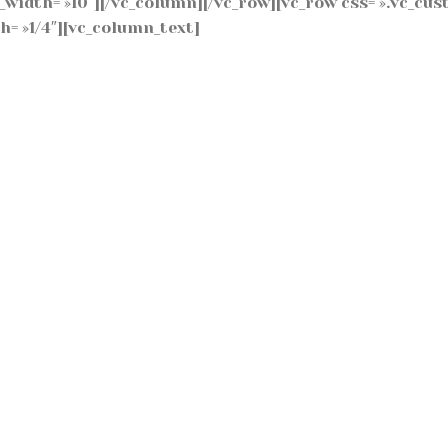
r_width= »10″][/vc_column][/vc_row][vc_row css= ».vc_c
h= »1/4″][vc_column_text]