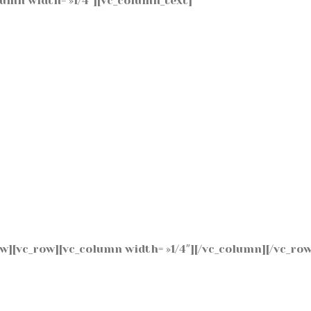
lumn width= »1/4″][vc_column_text]
w][vc_row][vc_column width= »1/4″][/vc_column][/vc_row