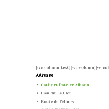
[/vc_column_text][/vc_column][vc_co
Adresse
Cathy et Patrice
Albano
Lieu dit Le Clôt
Route de Félines