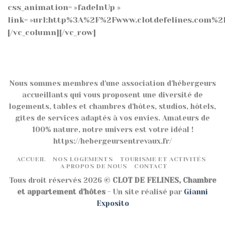
css_animation= »fadeInUp »
link= »url:http%3A%2F%2Fwww.clotdefelines.com%2Fr
[/vc_column][/vc_row]
Nous sommes membres d'une association d'hébergeurs
accueillants qui vous proposent une diversité de
logements, tables et chambres d'hôtes, studios, hôtels,
gîtes de services adaptés à vos envies. Amateurs de
100% nature, notre univers est votre idéal !
https://hebergeursentrevaux.fr/
ACCUEIL
NOS LOGEMENTS
TOURISME ET ACTIVITÉS
A PROPOS DE NOUS
CONTACT
Tous droit réservés 2026 ©
CLOT DE FELINES, Chambre
et appartement d'hôtes
- Un site réalisé par
Gianni
Exposito