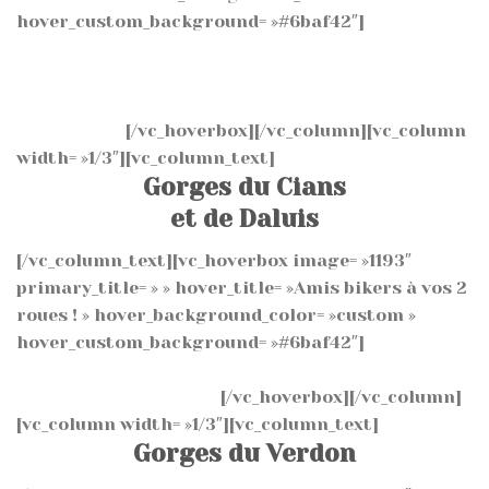
hover_custom_background= »#6baf42″]
Village
médiéval érigé
par Vauban au 17ème siècle.
Venez visiter sa citadelle et participer aux fêtes
médiévales.
[/vc_hoverbox][/vc_column][vc_column
width= »1/3″][vc_column_text]
Gorges du Cians
et de Daluis
[/vc_column_text][vc_hoverbox image= »1193″
primary_title= » » hover_title= »Amis bikers à vos 2
roues ! » hover_background_color= »custom »
hover_custom_background= »#6baf42″]
Venez
zigzaguer entre les roches rouges et profiter des
nombreux panoramas.
[/vc_hoverbox][/vc_column]
[vc_column width= »1/3″][vc_column_text]
Gorges du Verdon