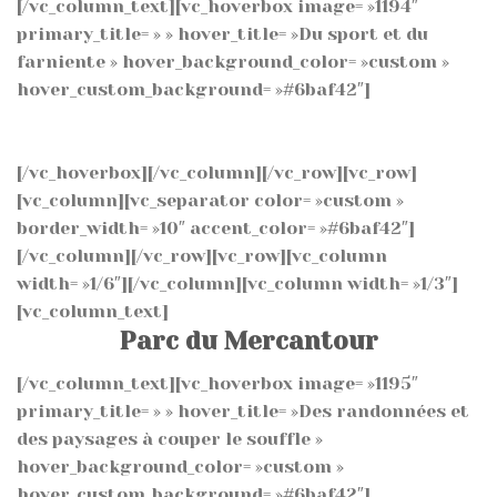
[/vc_column_text][vc_hoverbox image= »1194″
primary_title= » » hover_title= »Du sport et du
farniente » hover_background_color= »custom »
hover_custom_background= »#6baf42″]
Une eau
bleue turquoise, de nombreuses activités (canoë,
rafting, canyoning) à votre disposition.
[/vc_hoverbox][/vc_column][/vc_row][vc_row]
[vc_column][vc_separator color= »custom »
border_width= »10″ accent_color= »#6baf42″]
[/vc_column][/vc_row][vc_row][vc_column
width= »1/6″][/vc_column][vc_column width= »1/3″]
[vc_column_text]
Parc du Mercantour
[/vc_column_text][vc_hoverbox image= »1195″
primary_title= » » hover_title= »Des randonnées et
des paysages à couper le souffle »
hover_background_color= »custom »
hover_custom_background= »#6baf42″]
Profitez de