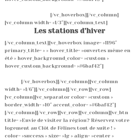
près de 700 km² de nature à seulement 45 minutes
du clôt de Félines.
[/vc_hoverbox][/vc_column]
[vc_column width= »1/3″][vc_column_text]
Les stations d’hiver
[/vc_column_text][vc_hoverbox image= »1196″
primary_title= » » hover_title= »ouvertes même en
été » hover_background_color= »custom »
hover_custom_background= »#6baf42″]
Luge d’été,
VTT, piscine et randonnées aux cœur des
Alpes.
[/vc_hoverbox][/vc_column][vc_column
width= »1/6″][/vc_column][/vc_row][vc_row]
[vc_column][vc_separator color= »custom »
border_width= »10″ accent_color= »#6baf42″]
[/vc_column][/vc_row][vc_row][vc_column][vc_btn
title= »Envie de visiter la région? Réservez votre
logement au Clôt de Félines tout de suite ! »
color= »success » size= »lg » align= »center »