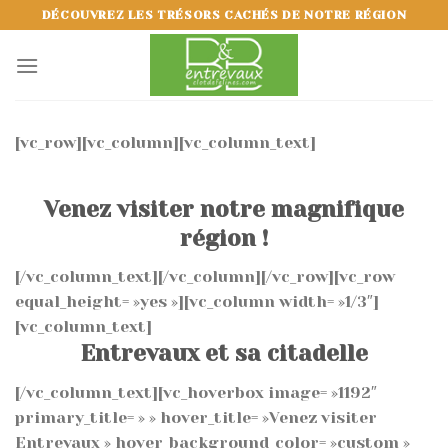
Skip
DÉCOUVREZ LES TRÉSORS CACHÉS DE NOTRE RÉGION
to
content
[vc_row][vc_column][vc_column_text]
!
Venez visiter notre magnifique
région !
[/vc_column_text][/vc_column][/vc_row][vc_row
equal_height= »yes »][vc_column width= »1/3″]
[vc_column_text]
Entrevaux et sa citadelle
[/vc_column_text][vc_hoverbox image= »1192″
primary_title= » » hover_title= »Venez visiter
Entrevaux » hover_background_color= »custom »